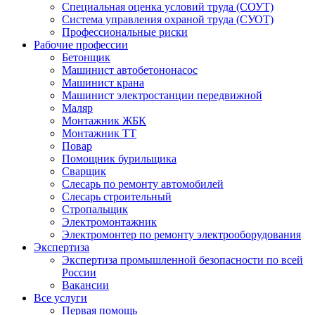
Специальная оценка условий труда (СОУТ)
Система управления охраной труда (СУОТ)
Профессиональные риски
Рабочие профессии
Бетонщик
Машинист автобетононасос
Машинист крана
Машинист электростанции передвижной
Маляр
Монтажник ЖБК
Монтажник ТТ
Повар
Помощник бурильщика
Сварщик
Слесарь по ремонту автомобилей
Слесарь строительный
Стропальщик
Электромонтажник
Электромонтер по ремонту электрооборудования
Экспертиза
Экспертиза промышленной безопасности по всей
России
Вакансии
Все услуги
Первая помощь